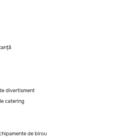
tanță
 de divertisment
de catering
echipamente de birou