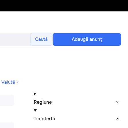
Caută
Adaugă anunţ
Valută
Regiune
Tip ofertă