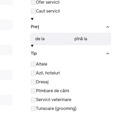
Ofer servicii
Caut servicii
Preț
de la
pînă la
Tip
Altele
Azil, hoteluri
Dresaj
Plimbare de câini
Servicii veterinare
Tunsoare (grooming)