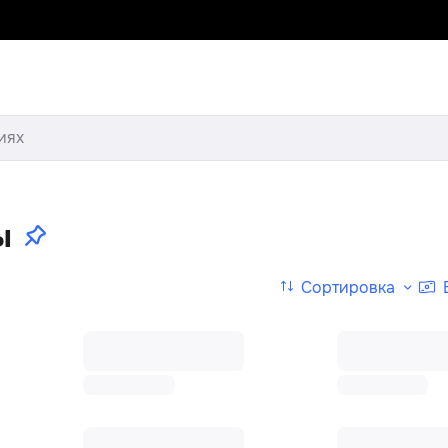
иях
ы
Сортировка