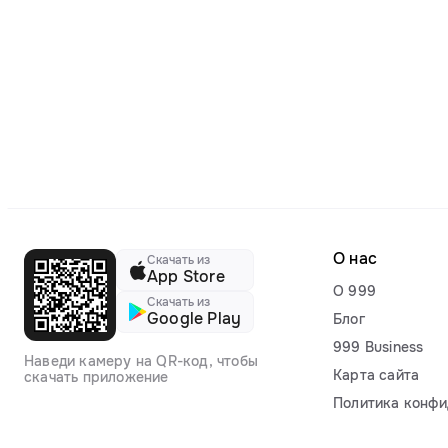
О нас
Скачать из
App Store
О 999
Скачать из
Google Play
Блог
999 Business
Наведи камеру на QR-код, чтобы
Карта сайта
скачать приложение
Политика конфи