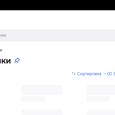
иях
ки
ики
Сортировка