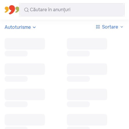
Toate regiunile
Română
Sortare
Autoturisme