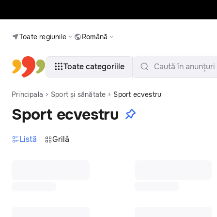
Toate regiunile
Română
Toate categoriile
Caută în anunțuri
Principala
Sport și sănătate
Sport ecvestru
Sport ecvestru
Listă
Grilǎ