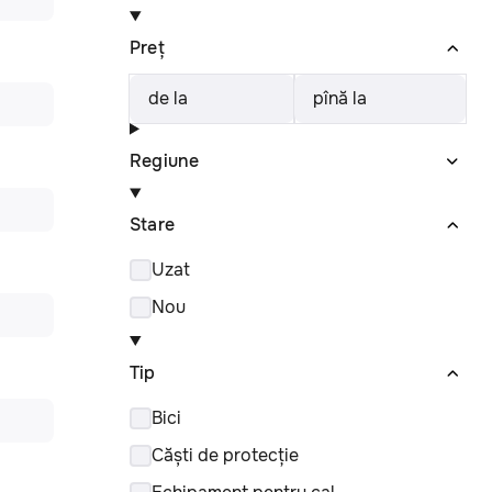
Preț
de la
pînă la
Regiune
Stare
Uzat
Nou
Tip
Bici
Căști de protecție