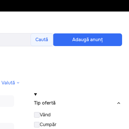
Caută
Adaugă anunţ
Valută
Tip ofertă
Vând
Cumpăr