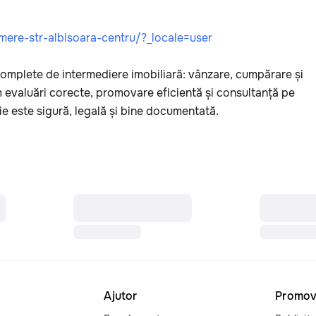
mere-str-albisoara-centru/?_locale=user
mplete de intermediere imobiliară: vânzare, cumpărare și 
im evaluări corecte, promovare eficientă și consultanță pe 
ie este sigură, legală și bine documentată.
Ajutor
Promov