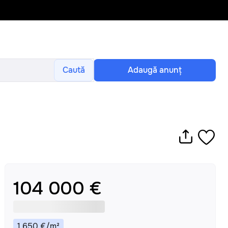
Caută
Adaugă anunţ
104 000 €
1 650
€
/
m²