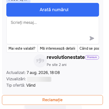
Arată numărul
Mai este valabil?
Mă interesează detalii
Când se poate ve
revolutionestate
Premium
Pe site 2 ani
Actualizat
:
7 aug. 2026, 18:08
Vizualizări
:
Tip ofertă
:
Vând
Reclamațiе