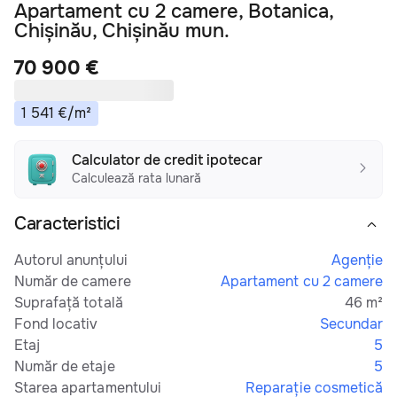
Apartament cu 2 camere, Botanica,
Chișinău, Chișinău mun.
70 900 €
1 541
€
/
m²
Calculator de credit ipotecar
Calculează rata lunară
Caracteristici
Autorul anunțului
Agenție
Număr de camere
Apartament cu 2 camere
Suprafață totală
46 m²
Fond locativ
Secundar
Etaj
5
Număr de etaje
5
Starea apartamentului
Reparație cosmetică