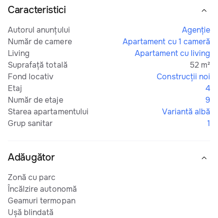
Caracteristici
Autorul anunțului
Agenție
Număr de camere
Apartament cu 1 cameră
Living
Apartament cu living
Suprafață totală
52 m²
Fond locativ
Construcţii noi
Etaj
4
Număr de etaje
9
Starea apartamentului
Variantă albă
Grup sanitar
1
Adăugător
Zonă cu parc
Încălzire autonomă
Geamuri termopan
Ușă blindată