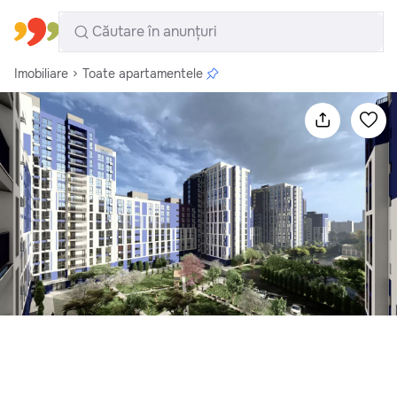
Toate regiunile
Română
Imobiliare
Toate apartamentele