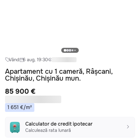
Vând
6 aug, 19:30
Apartament cu 1 cameră, Râșcani,
Chișinău, Chișinău mun.
85 900 €
1 651
€
/
m²
Calculator de credit ipotecar
Calculează rata lunară