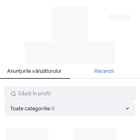
Toate regiunile
Română
Anunțurile vânzătorului
Recenzii
Toate categoriile
0