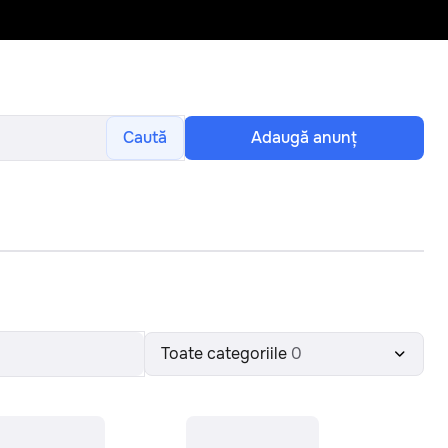
Caută
Adaugă anunţ
Toate categoriile
0