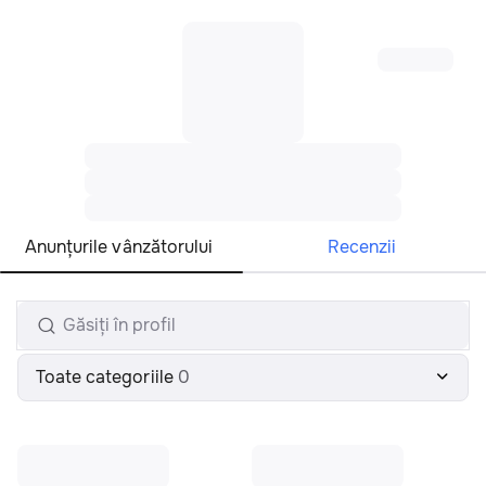
Toate regiunile
Română
Anunțurile vânzătorului
Recenzii
Toate categoriile
0