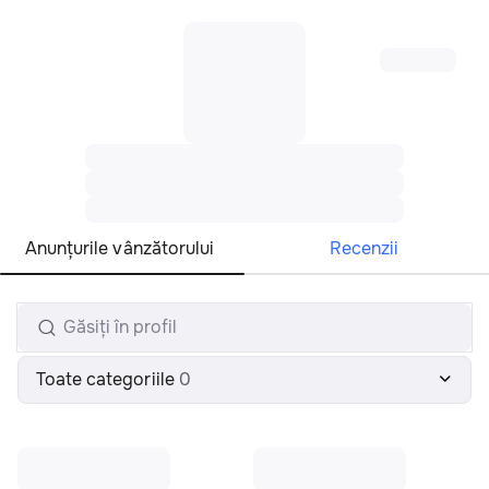
Toate regiunile
Română
Anunțurile vânzătorului
Recenzii
Toate categoriile
0