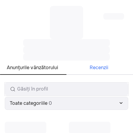
Toate regiunile
Română
Anunțurile vânzătorului
Recenzii
Toate categoriile
0