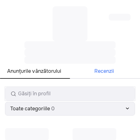
Toate regiunile
Română
Anunțurile vânzătorului
Recenzii
Toate categoriile
0