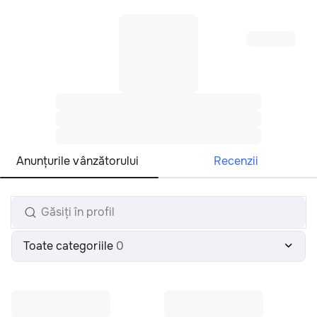
Toate regiunile
Română
Anunțurile vânzătorului
Recenzii
Toate categoriile
0