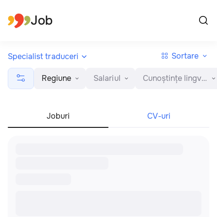
Toate regiunile
Română
Job
Sortare
Specialist traduceri
Regiune
Salariul
Cunoștințe lingvistice
Joburi
CV-uri