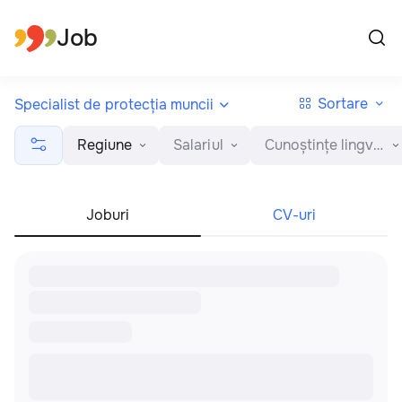
Toate regiunile
Română
Job
Sortare
Specialist de protecția muncii
Regiune
Salariul
Cunoștințe lingvistice
Joburi
CV-uri