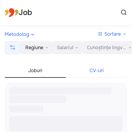
Toate regiunile
Română
Job
Sortare
Metodolog
Regiune
Salariul
Cunoștințe lingvistice
Joburi
CV-uri