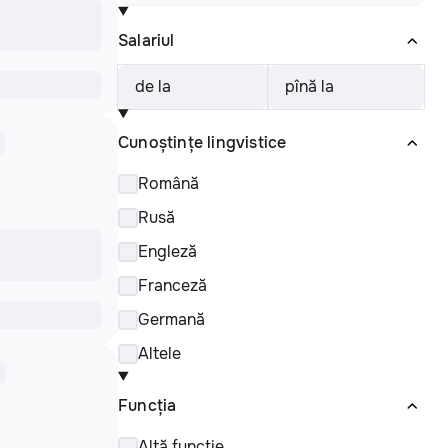
Salariul
de la
pînă la
Cunoștințe lingvistice
Română
Rusă
Engleză
Franceză
Germană
Altele
Funcția
Altă funcție