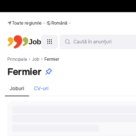
Toate regiunile
Română
Job
Caută în anunțuri
Principala
Job
Fermier
Fermier
Joburi
CV-uri