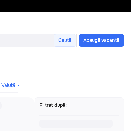
Caută
Adaugă vacanță
Valută
Filtrat după: