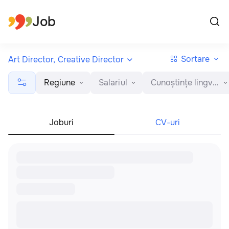
Toate regiunile
Română
Job
Sortare
Art Director, Creative Director
Regiune
Salariul
Cunoștințe lingvistice
Joburi
CV-uri