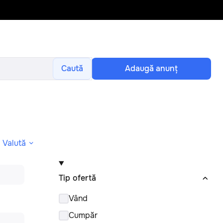
Caută
Adaugă anunţ
Valută
Tip ofertă
Vând
Cumpăr