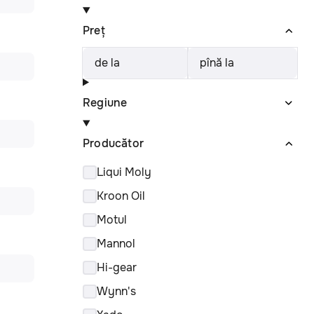
Preț
de la
pînă la
Regiune
Producător
Liqui Moly
Kroon Oil
Motul
Mannol
Hi-gear
Wynn's