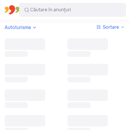
Toate regiunile
Română
Sortare
Autoturisme