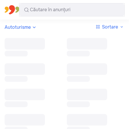
Toate regiunile
Română
Sortare
Autoturisme