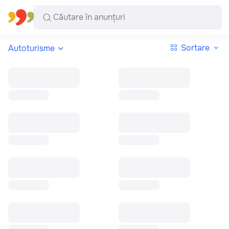
Toate regiunile
Română
Sortare
Autoturisme