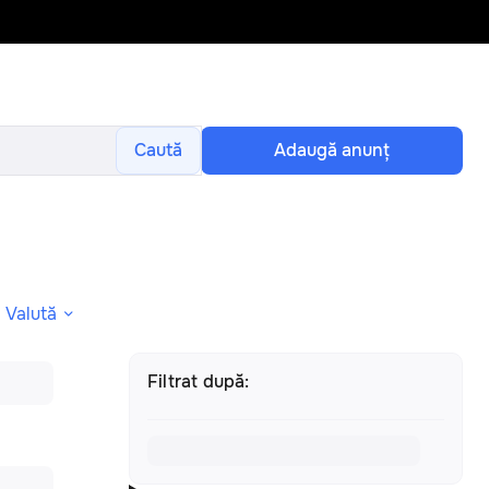
Caută
Adaugă anunţ
Valută
Filtrat după: