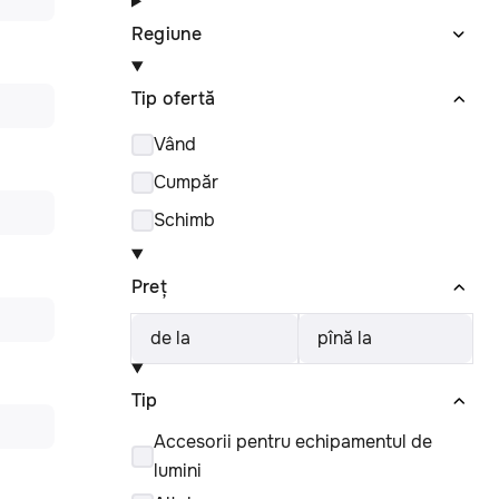
Regiune
Tip ofertă
Vând
Cumpăr
Schimb
Preț
de la
pînă la
Tip
Accesorii pentru echipamentul de
lumini