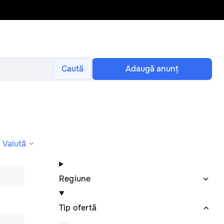
Caută
Adaugă anunţ
Valută
Regiune
Tip ofertă