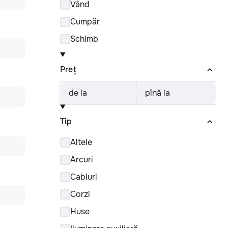
Vând
Cumpăr
Schimb
Preț
de la
pînă la
Tip
Altele
Arcuri
Cabluri
Corzi
Huse