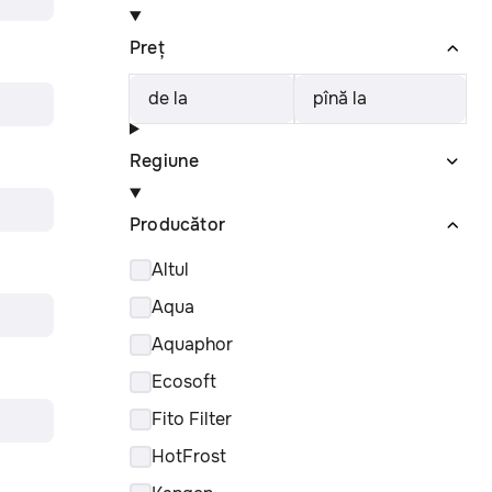
Preț
de la
pînă la
Regiune
Producător
Altul
Aqua
Aquaphor
Ecosoft
Fito Filter
HotFrost