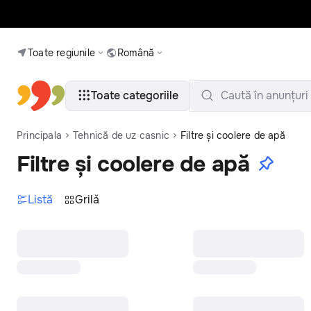
Toate regiunile
Română
Toate categoriile
Caută în anunțuri
Principala
Tehnică de uz casnic
Filtre și coolere de apă
Filtre și coolere de apă
Listă
Grilǎ