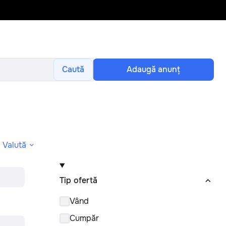
Caută
Adaugă anunţ
Valută
Tip ofertă
Vând
Cumpăr