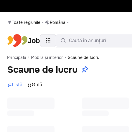
Toate regiunile
Română
Job
Caută în anunțuri
Principala
Mobilă și interior
Scaune de lucru
Scaune de lucru
Listă
Grilǎ