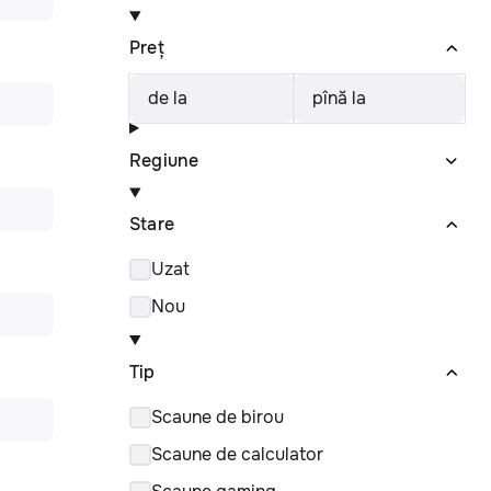
Preț
de la
pînă la
Regiune
Stare
Uzat
Nou
Tip
Scaune de birou
Scaune de calculator