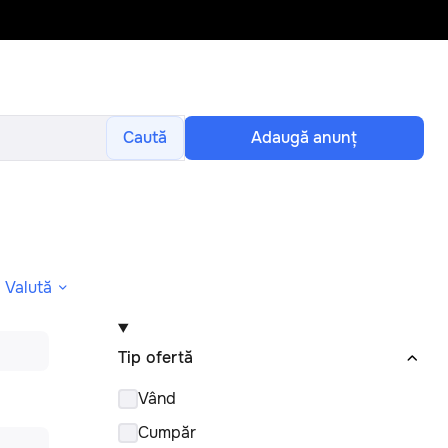
Caută
Adaugă anunţ
Valută
Tip ofertă
Vând
Cumpăr