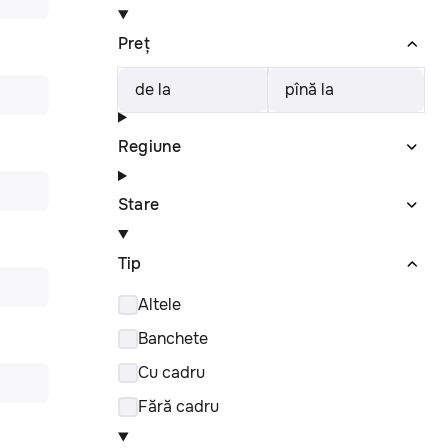
Preț
de la
pînă la
Regiune
Stare
Tip
Altele
Banchete
Cu cadru
Fără cadru