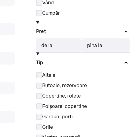
Vând
Cumpăr
Preț
de la
pînă la
Tip
Altele
Butoaie, rezervoare
Copertine, rolete
Foișoare, copertine
Garduri, porți
Grile