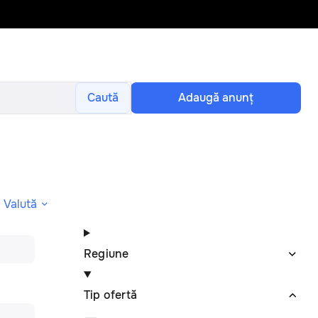
Caută
Adaugă anunţ
Valută
Regiune
Tip ofertă