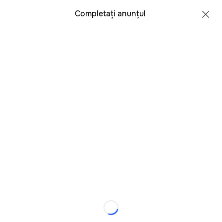
Toate regiunile
Română
Completați anunțul