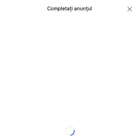
Toate regiunile
Română
Completați anunțul