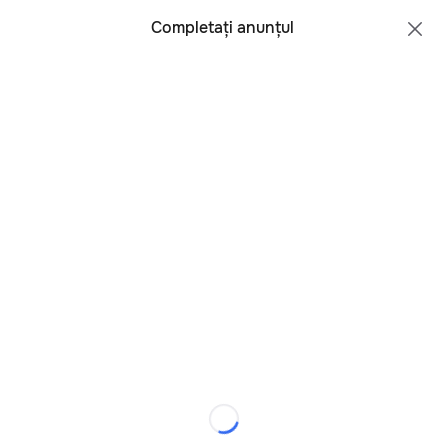
Toate regiunile
Română
Completați anunțul