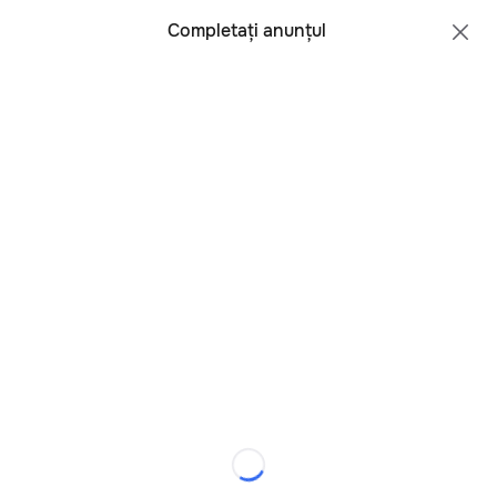
Toate regiunile
Română
Completați anunțul