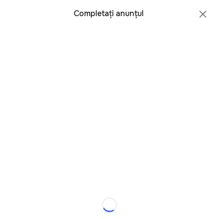
Toate regiunile
Română
Completați anunțul