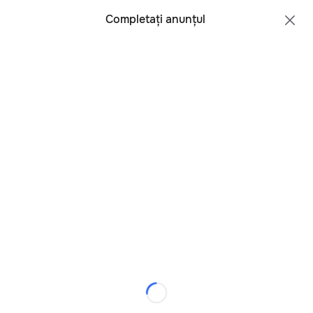
Toate regiunile
Română
Completați anunțul