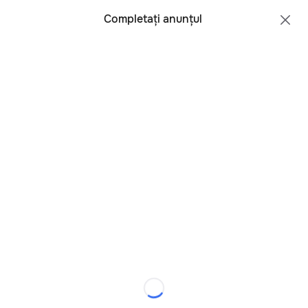
Toate regiunile
Română
Completați anunțul