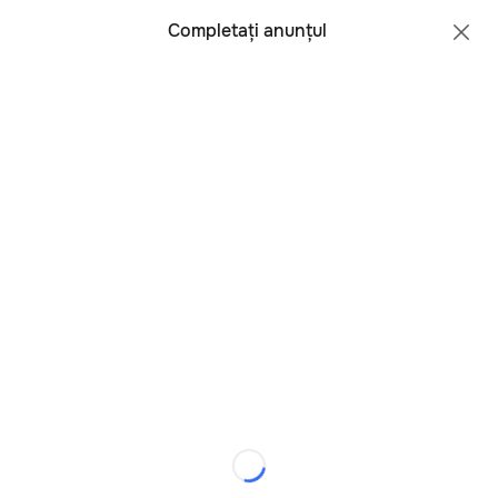
Toate regiunile
Română
Completați anunțul