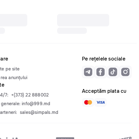
are
Pe rețelele sociale
te pe site
rea anunțului
te
Acceptăm plata cu
24/7:
+(373) 22 888002
i generale:
info@999.md
arteneri:
sales@simpals.md