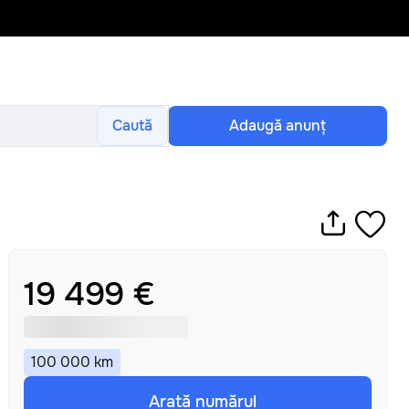
Caută
Adaugă anunţ
19 499 €
100 000
km
Arată numărul