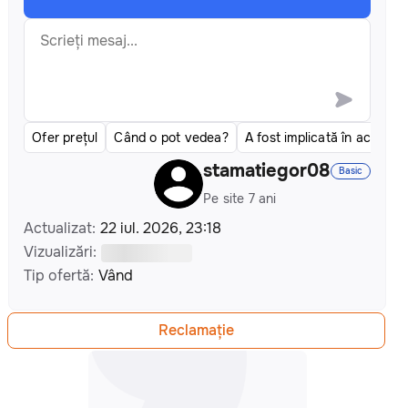
Ofer prețul
Când o pot vedea?
A fost implicată în acciden
stamatiegor08
Basic
Pe site 7 ani
Actualizat
:
22 iul. 2026, 23:18
Vizualizări
:
Tip ofertă
:
Vând
Reclamațiе