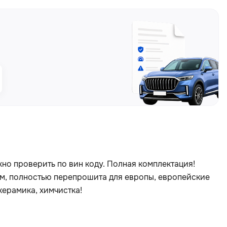
.
ожно проверить по вин коду. Полная комплектация! 
м, полностью перепрошита для европы, европейские 
керамика, химчистка!