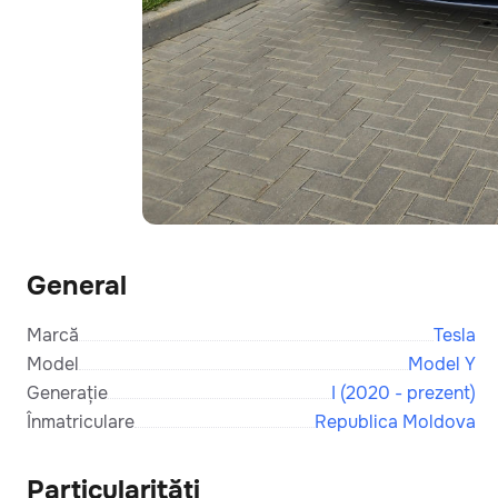
General
Marcă
Tesla
Model
Model Y
Generație
I (2020 - prezent)
Înmatriculare
Republica Moldova
Particularități