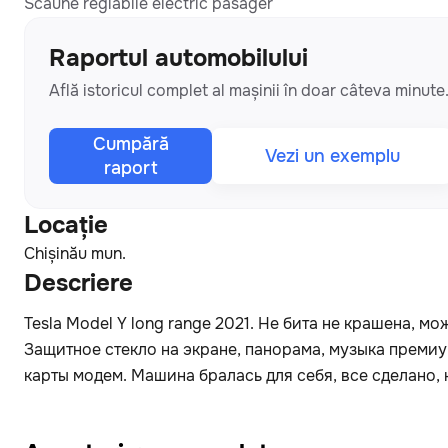
Scaune reglabile electric pasager
Raportul automobilului
Află istoricul complet al mașinii în doar câteva minute
Cumpără
Vezi un exemplu
raport
Locaţie
Chișinău mun.
Descriere
Tesla Model Y long range 2021. Не бита не крашена, м
Защитное стекло на экране, панорама, музыка премиу
карты модем. Машина бралась для себя, все сделано, 