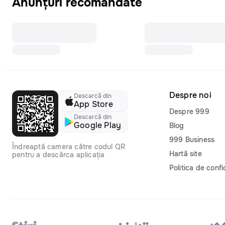
Anunțuri recomandate
Despre noi
Descarcă din
App Store
Despre 999
Descarcă din
Google Play
Blog
999 Business
Îndreaptă camera către codul QR
Hartă site
pentru a descărca aplicația
Politica de confi