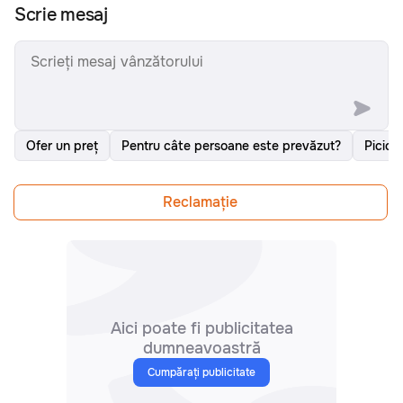
Scrie mesaj
Ofer un preț
Pentru câte persoane este prevăzut?
Picioa
Reclamațiе
Aici poate fi publicitatea
dumneavoastră
Cumpărați publicitate