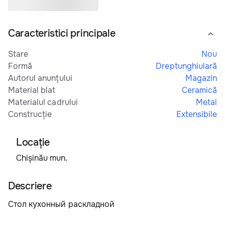
Caracteristici principale
Stare
Nou
Formă
Dreptunghiulară
Autorul anunțului
Magazin
Material blat
Ceramică
Materialul cadrului
Metal
Construcție
Extensibile
Locaţie
Chișinău mun.
Descriere
Стол кухонный раскладной