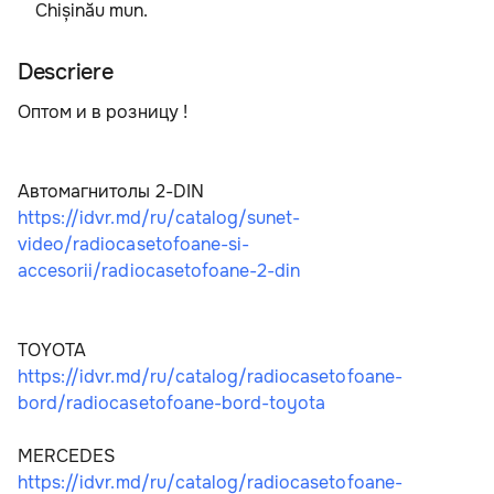
Chișinău mun.
Descriere
Оптом и в розницу !
Автомагнитолы 2-DIN    
https://idvr.md/ru/catalog/sunet-
video/radiocasetofoane-si-
accesorii/radiocasetofoane-2-din
TOYOTA   
https://idvr.md/ru/catalog/radiocasetofoane-
bord/radiocasetofoane-bord-toyota
MERCEDES   
https://idvr.md/ru/catalog/radiocasetofoane-