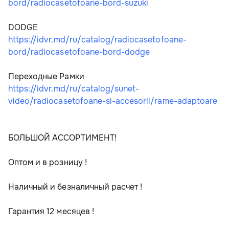
bord/radiocasetofoane-bord-suzuki
DODGE    
https://idvr.md/ru/catalog/radiocasetofoane-
bord/radiocasetofoane-bord-dodge
Переходные Рамки   
https://idvr.md/ru/catalog/sunet-
video/radiocasetofoane-si-accesorii/rame-adaptoare
БОЛЬШОЙ АССОРТИМЕНТ! 
Оптом и в розницу !
Наличный и безналичный расчет !
Гарантия 12 месяцев !