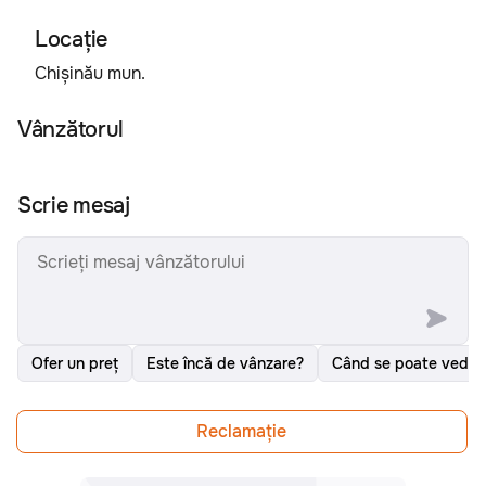
Locaţie
Chișinău mun.
Vânzătorul
Scrie mesaj
Ofer un preț
Este încă de vânzare?
Când se poate vedea
Reclamațiе